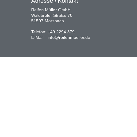
Adresse / Kontakt
Reifen Müller GmbH
Waldbröler Straße 70
51597 Morsbach
Telefon:
+49 2294 379
E-Mail:
info@reifenmueller.de